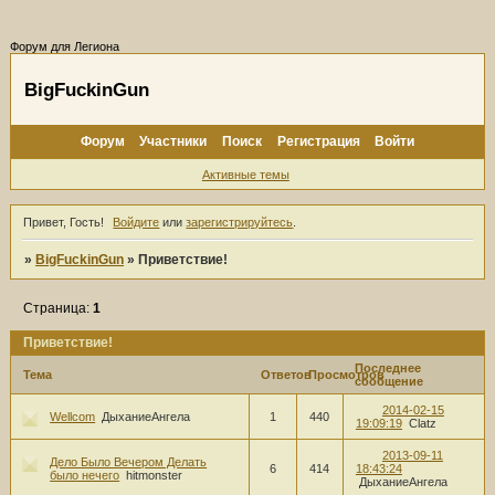
Форум для Легиона
BigFuckinGun
Форум
Участники
Поиск
Регистрация
Войти
Активные темы
Привет, Гость!
Войдите
или
зарегистрируйтесь
.
»
BigFuckinGun
»
Приветствие!
Страница:
1
Приветствие!
Последнее
Тема
Ответов
Просмотров
сообщение
2014-02-15
Wellcom
ДыханиеАнгела
1
440
19:09:19
Clatz
2013-09-11
Дело Было Вечером Делать
6
414
18:43:24
было нечего
hitmonster
ДыханиеАнгела