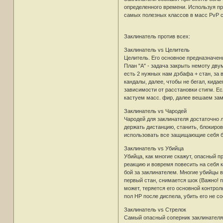
определенного времени. Используя пр
самых полезных классов в масс PvP с
Заклинатель против всех:
Заклинатель vs Целитель
Целитель. Его основное предназначени
План "А" - задача закрыть немоту дву
есть 2 нужных нам дэбафа + стан, за 
кандалы, далее, чтобы не бегал, кида
зависимости от расстановки стигм. Ес
кастуем масс. фир, далее вешаем заме
Заклинатель vs Чародей
Чародей для заклинателя достаточно л
держать дистанцию, станить, блокиров
использовать все защищающие себя 
Заклинатель vs Убийца
Убийца, как многие скажут, опасный п
реакцию и вовремя повесить на себя к
бой за заклинателем. Многие убийцы в
первый стан, снимается шок (Важно! п
может, теряется его основной контрол
пол HP после диспела, убить его не со
Заклинатель vs Стрелок
Самый опасный соперник заклинателя -