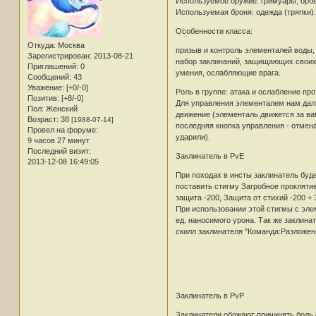
Используемое оружие: гримуары, орб
Используемая броня: одежда (тряпки).
Особенности класса:
Откуда:
Москва
призыв и контроль элементалей воды, 
Зарегистрирован
: 2013-08-21
набор заклинаний, защищающих своих 
Приглашений:
0
умения, ослабляющие врага.
Сообщений:
43
Уважение:
[+0/-0]
Роль в группе: атака и ослабление про
Позитив:
[+8/-0]
Для управления элементалем нам дали
Пол:
Женский
движение (элементаль движется за ва
Возраст:
38
[1988-07-14]
последняя кнопка управления - отмен
Провел на форуме:
ударили).
9 часов 27 минут
Последний визит:
Заклинатель в PvE
2013-12-08 16:49:05
При походах в инсты заклинатель буде
поставить стигму Загробное проклятие
защита -200, Защита от стихий -200 +
При использовании этой стигмы с эле
ед. наносимого урона. Так же заклин
скилл заклинателя "Команда:Разложен
Заклинатель в PvP
Заклинатели обожают причинять боль 