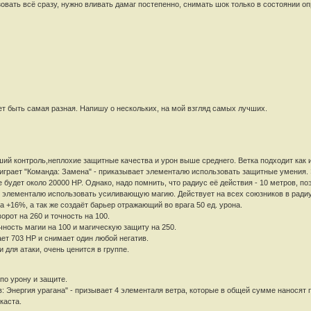
овать всё сразу, нужно вливать дамаг постепенно, снимать шок только в состоянии о
ет быть самая разная. Напишу о нескольких, на мой взгляд самых лучших.
й контроль,неплохие защитные качества и урон выше среднего. Ветка подходит как и 
играет "Команда: Замена" - приказывает элементалю использовать защитные умения. Э
будет около 20000 HP. Однако, надо помнить, что радиус её действия - 10 метров, по
 элементалю использовать усиливающую магию. Действует на всех союзников в радиу
а +16%, а так же создаёт барьер отражающий во врага 50 ед. урона.
орот на 260 и точность на 100.
ность магии на 100 и магическую защиту на 250.
ет 703 HP и снимает один любой негатив.
и для атаки, очень ценится в группе.
по урону и защите.
: Энергия урагана" - призывает 4 элементаля ветра, которые в общей сумме наносят п
каста.