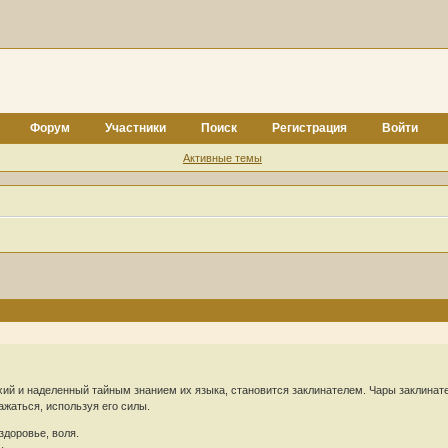
Форум
Участники
Поиск
Регистрация
Войти
Активные темы
ий и наделенный тайным знанием их языка, становится заклинателем. Чары заклинател
ажаться, используя его силы.
здоровье, воля.