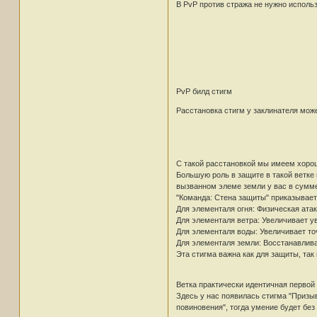
В PvP против стража не нужно использ
PvP билд стигм
Расстановка стигм у заклинателя мож
С такой расстановкой мы имеем хороши
Большую роль в защите в такой ветке 
вызванном элеме земли у вас в сумме 
"Команда: Стена защиты" приказывает
Для элементаля огня: Физическая атак
Для элементаля ветра: Увеличивает ув
Для элементаля воды: Увеличивает точ
Для элементаля земли: Восстанавлива
Эта стигма важна как для защиты, так 
Ветка практически идентичная первой 
Здесь у нас появилась стигма "Призыв
повиновения", тогда умение будет без 