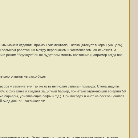
х мы можем отдавать приказы элементалю – атака (атакует выбранную цель),
ри большом расстоянии между персонажем и элементалем, он исчезнет. И
и в режим "Вручную" он не будет сам менять состояния (например когда вас
пе много магов неплохо будет
ассов у заклинателя так же есть неплохая стигма - Команда: Стена защиты.
6% к физ.атаке и создает защитный барьер, при атаке отражающий во врага 50
е барьеры, усиливающие бафы и т.д.). При походах в инст на боссов ценится
 билд для PvE заклинателя:
отивников страх, безмолвие, рут, доты, которые наносят урон в течении