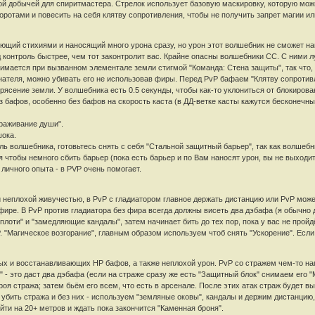
гкой добычей для спиритмастера. Стрелок использует базовую маскировку, которую мо
воротами и повесить на себя клятву сопротивления, чтобы не получить запрет магии ил
щий стихиями и наносящий много урона сразу, но урон этот волшебник не сможет нане
 контроль быстрее, чем тот законтролит вас. Крайне опасны волшебники СС. С ними л
нимается при вызванном элементале земли стигмой "Команда: Стена защиты", так что
инателя, можно убивать его не использовав фиры. Перед PvP бафаем "Клятву сопротив
ясение земли. У волшебника есть 0.5 секунды, чтобы как-то уклониться от блокирова
без бафов, особенно без бафов на скорость каста (в ДД-ветке касты кажутся бесконечны
раживание души".
шока.
оль волшебника, готовьтесь снять с себя "Стальной защитный барьер", так как волшебн
 чтобы немного сбить барьер (пока есть барьер и по Вам наносят урон, вы не выходи
личного опыта - в PVP очень помогает.
и неплохой живучестью, в PvP с гладиатором главное держать дистанцию или PvP мож
 фире. В PvP против гладиатора без фира всегда должны висеть два дэбафа (я обычно д
плоти" и "замедляющие кандалы", затем начинает бить до тех пор, пока у вас не пройд
 "Магическое возгорание", главным образом используем чтоб снять "Ускорение". Если 
х и восстанавливающих HP бафов, а также неплохой урон. PvP со стражем чем-то на
 - это даст два дэбафа (если на страже сразу же есть "Защитный блок" снимаем его "
строя стража; затем бьём его всем, что есть в арсенале. После этих атак страж будет 
убить стража и без них - используем "земляные оковы", кандалы и держим дистанцию
йти на 20+ метров и ждать пока закончится "Каменная броня".