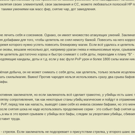
оклятия своих элементалей, свои заклинания и CC, можете любоваться полоской HP п
 такими умениями как масс фир, снятие чар, дот замедления.
е лечить себя и союзников. Однако, он имеет множество атакующих умений. Заклинате
мя дэбафами для того, чтобы целитель не снял немоту банкой. Повесить на него корр
время которого нужно успеть повесить блокировку магии. Если всё удалось и целитель
ем оковы, вешаем несколько дот, например ураган гнева и невыносимые муки, срываем
ли целитель достаточно хорош и быстро снимает с себя доты, переходим к плану "Б" 
дляющие кандалы, доты и т.д. если у вас фулл PvP урон и более 1800 силы магии ник
ёгкая добыча, он не может снимать с себя доты, как целитель, только зельем исцелен
ать скилы/магию. Важно! Против чародея нельзя использовать сразу два срыва бафов,
бафы.
ротивник заклинателя, но если заклинатель всё сделает грамотно, у убийцы есть шанс
лятву сопротивления, так как некоторые станы убийц магические и пойдут в отражение
 PvP, перед тем как напасть, выводят сами себя из инвиза своими бафами, но это мен
осле снятия шока не надо использовать продолжение серии - это собьет баф снятия ш
ь,а мы в это время срываем с убийцы все бафы, следим за уворотами убийцы, сбиваем и
ставит труда.
 стрелок. Если заклинатель не подозревает о присутствии стрелка, у второго шанс око