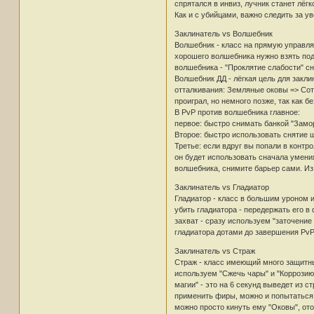
спрятался в инвиз, лучник станет лё
Как и с убийцами, важно следить за у
Заклинатель vs Волшебник
Волшебник - класс на прямую управляю
хорошего волшебника нужно взять под
волшебника - "Проклятие слабости" с
Волшебник ДД - лёгкая цель для закл
отталкивания: Земляные оковы => Сотр
проиграл, но немного позже, так как 
В PvP против волшебника главное:
первое: быстро снимать банкой "Замо
Второе: быстро использовать снятие 
Третье: если вдруг вы попали в контр
он будет использовать сначала умения
волшебника, снимите барьер сами. Из 
Заклинатель vs Гладиатор
Гладиатор - класс в большим уроном 
убить гладиатора - передержать его в
захват - сразу используем "заточение 
гладиатора дотами до завершения PvP.
Заклинатель vs Страж
Страж - класс имеющий много защитны
используем "Сжечь чары" и "Коррозию"
магии" - это на 6 секунд выведет из 
применить фиры, можно и попытаться 
можно просто кинуть ему "Оковы", ото