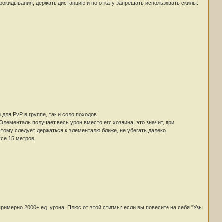
прокидывания, держать дистанцию и по откату запрещать использовать скилы.
для PvP в группе, так и соло походов.
лементаль получает весь урон вместо его хозяина, это значит, при
этому следует держаться к элементалю ближе, не убегать далеко.
се 15 метров.
римерно 2000+ ед. урона. Плюс от этой стигмы: если вы повесите на себя "Узы