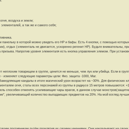
ы.
огня, воздуха и земли;
элементалей, а так же и самого себя;
тивника.
 панельку в которой можно увидеть его HP и бафы. Есть 4 кнопки, с помощью которы
ми), отдых (элементаль не двигается, ускоренно регенит HP). Будьте внимательны, п
а призыва. Напротив уровня элементаля есть кнопка управления элемом. При установк
т неплохим товарищем в группе, ценится не меньше, чем лук или убийца. Если в груп
 - изменяет следующие параметры цели: Физ. защита -1000, Маг.
 Замедляющие кандалы в итоге магический урон возрастет на ~30%. Для физических кл
менталем огня, статы всех персонажей из группы в радиусе 15 метров повышаются: +1
атель способен отменять усиливающие чары врагов, в данном случае монстров(защитны
ие", увеличивающий количество выпадающих предметов на 20%. На мой взгляд лучший
своим противникам путём проклятия их своими умениями. Они накладывают на своих пр