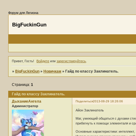
Форум для Легиона
BigFuckinGun
Привет, Гость!
Войдите
или
зарегистрируйтесь
.
»
BigFuckinGun
»
Новичкам
»
Гайд по классу Заклинатель.
Страница:
1
Гайд по классу Заклинатель.
ДыханиеАнгела
Поделиться
2013-08-29 18:26:06
Администратор
Айон Заклинатель
Маг, умеющий общаться с духами стих
прибегнуть к помощи элементаля и ср
Основные характеристики: интеллект, 