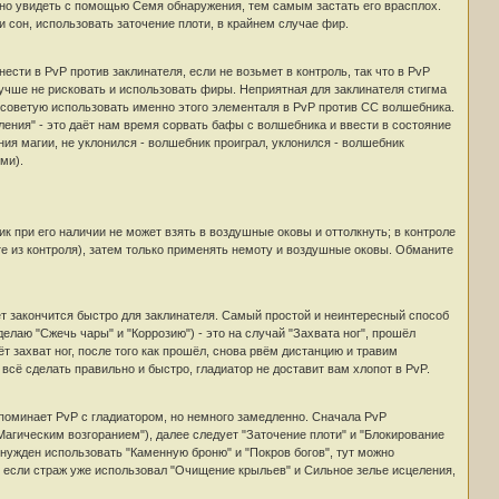
жно увидеть с помощью Семя обнаружения, тем самым застать его врасплох.
и сон, использовать заточение плоти, в крайнем случае фир.
сти в PvP против заклинателя, если не возьмет в контроль, так что в PvP
учше не рисковать и использовать фиры. Неприятная для заклинателя стигма
, советую использовать именно этого элементаля в PvP против СС волшебника.
ления" - это даёт нам время сорвать бафы с волшебника и ввести в состояние
ния магии, не уклонился - волшебник проиграл, уклонился - волшебник
ми).
ик при его наличии не может взять в воздушные оковы и оттолкнуть; в контроле
те из контроля), затем только применять немоту и воздушные оковы. Обманите
ет закончится быстро для заклинателя. Самый простой и неинтересный способ
елаю "Сжечь чары" и "Коррозию") - это на случай "Захвата ног", прошёл
ёт захват ног, после того как прошёл, снова рвём дистанцию и травим
всё сделать правильно и быстро, гладиатор не доставит вам хлопот в PvP.
поминает PvP с гладиатором, но немного замедленно. Сначала PvP
Магическим возгоранием"), далее следует "Заточение плоти" и "Блокирование
вынужден использовать "Каменную броню" и "Покров богов", тут можно
, если страж уже использовал "Очищение крыльев" и Сильное зелье исцеления,