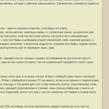
ротивника, которая стабильно уменьшается. Заклинатель становится одним из
ль - один из немногих классов, способных его убить.
озию, затем цепочку земляные оковы => сотрясение земли, на целителе уже
 не снял доты, получив при этом немоту, кастуем в него замедляющие
 с него все бафы и добиваем атакой элементаля, либо энергией урагана, в
- кидаем проклятие: элементаль воды/огня, срываем все бафы, кидаем оковы,
акой целитель уже не переживет масс. фир.
ия. Чародей опасен своими станами, во избежание их достаточно просто
 один из них нужно оставить, так как нормальный чародей не станет сразу
 только снять щит, в лучшем случае. В бою с убийцей нужно иметь неплохую
. В бою с убийцей всё решает ГС на немоту, если он не прошел с первой атаки,
ее секунды и это время для того чтобы повесить клятву сопротивления. Итак,
ока, дающий сопротивление к станам), семь секунд убийца нас станить не
х коррозией, после того, как у сиа нет уворотов, нет бафов и скорее всего
ло 70% на победу, но если заклинатель увидел стрелка до того, как тот