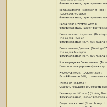
Физическая атака, гарантированно нано
Вспышка ярости I (Explosion of Rage I)
Только для Асмодиан
Физическая атака, гарантированно нано
Волна гнева I (Wrathful Wave I)
Физическая атака, наносит противника
Благословение Неджакана I (Blessing o
Только для Элийцев
Физическая атака +80%. Физ. защита +
Благословение Джикела I (Blessing of Zi
Только для Асмодиан
Физическая атака +90%. Физ. защита +
Концентрация на блокировании I (Focus
Возможность парировать физическую ат
Несокрушимость I (Determination I)
Если HP меньше 10%, то появляется в
Ускорение I (Charge I)
Скорость передвижения, скорость поле
Выпить крови I (Стигма) (Draining Blow 
Физическая атака, наносит поверженно
Подготовка к атаке I (Aion's Strength I)