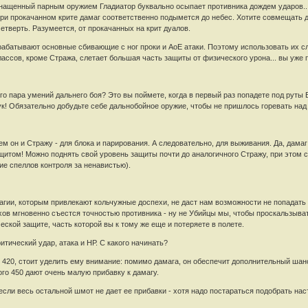
снащенный парным оружием Гладиатор буквально осыпает противника дождем ударов... 
 при прокачанном крите дамаг соответственно подымется до небес. Хотите совмещать 
четверть. Разумеется, от прокачанных на крит дуалов.
срабатывают основные сбивающие с ног проки и АоЕ атаки. Поэтому использовать их с
 классов, кроме Стража, слетает большая часть защиты от физического урона... вы уже
его пара умений дальнего боя? Это вы поймете, когда в первый раз попадете под руты
лук! Обязательно добудьте себе дальнобойное оружие, чтобы не пришлось горевать на
м он и Стражу - для блока и парирования. А следовательно, для выживания. Да, дамаг 
щитом! Можно поднять свой уровень защиты почти до аналогичного Стражу, при этом с
ие спеллов контроля за ненавистью).
 магии, которым привлекают кольчужные доспехи, не даст нам возможности не попадат
хов мгновенно съестся точностью противника - ну не Убийцы мы, чтобы проскальзыват
еской защите, часть которой вы к тому же еще и потеряете в полете.
итический удар, атака и НР. С какого начинать?
 420, стоит уделить ему внимание: помимо дамага, он обеспечит дополнительный шанс
го 450 дают очень малую прибавку к дамагу.
 если весь остальной шмот не дает ее прибавки - хотя надо постараться подобрать н