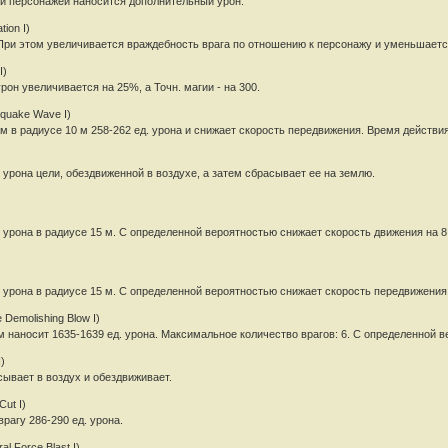
ки персонажей наносится дополнительный урон.
ion I)
При этом увеличивается враждебность врага по отношению к персонажу и уменьшаетс
I)
рон увеличивается на 25%, а Точн. магии - на 300.
hquake Wave I)
м в радиусе 10 м 258-262 ед. урона и снижает скорость передвижения. Время действия:
. урона цели, обездвиженной в воздухе, а затем сбрасывает ее на землю.
. урона в радиусе 15 м. С определенной вероятностью снижает скорость движения на 8 
. урона в радиусе 15 м. С определенной вероятностью снижает скорость передвижения н
Demolishing Blow I)
 наносит 1635-1639 ед. урона. Максимальное количество врагов: 6. С определенной в
)
сывает в воздух и обездвиживает.
Cut I)
рагу 286-290 ед. урона.
l Force Blast I)