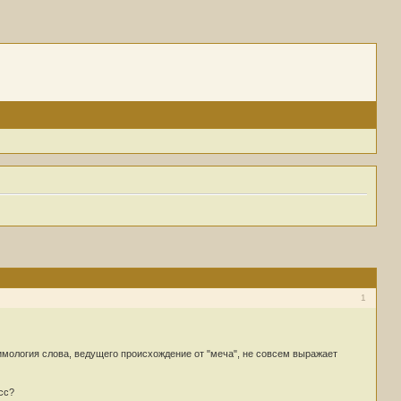
1
тимология слова, ведущего происхождение от "меча", не совсем выражает
сс?