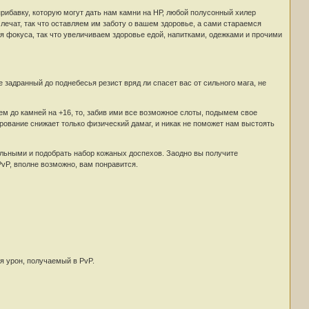
ибавку, которую могут дать нам камни на НР, любой полусонный хилер
лечат, так что оставляем им заботу о вашем здоровье, а сами стараемся
ля фокуса, так что увеличиваем здоровье едой, напитками, одежками и прочими
задранный до поднебесья резист вряд ли спасет вас от сильного мага, не
ем до камней на +16, то, забив ими все возможное слоты, подымем свое
рование снижает только физический дамаг, и никак не поможет нам выстоять
ельными и подобрать набор кожаных доспехов. Заодно вы получите
PvP, вполне возможно, вам понравится.
я урон, получаемый в PvP.