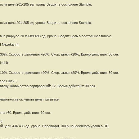
сит цели 201-205 ед. урона. Вводит в состояние Stumble.
сит цели 201-205 ед. урона. Вводит в состояние Stumble.
м в радиусе 20 м 689-693 ед. урона. Вводит цель в состояние Stumble.
f Nezekan I)
30%. Скорость движения +20%. Скор. атаки +20%. Время действия: 30 сек.
kel I)
10%. Скорость движения +20%. Скор. атаки +20%. Время действия: 30 сек.
ed Block I)
аку. Количество парирований: 12. Время действия: 30 сек.
ероятность оглушить цель при атаке
та +60. Время действия: 10 сек.
I)
й цели 434-438 ед. урона. Переводит 100% нанесенного урона в HP.