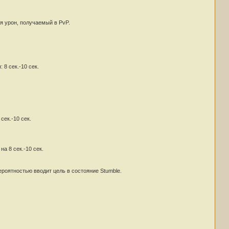
я урон, получаемый в PvP.
 8 сек.-10 сек.
сек.-10 сек.
а 8 сек.-10 сек.
ероятностью вводит цель в состояние Stumble.