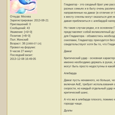
Гладиатор - это сводный брат уже ра
разных семьях и в быту очень различ
направленные на дамаг (в отличие от
Откуда:
Москва
к месту спеллы могут оказаться для н
Зарегистрирован
: 2013-08-21
давая приблизиться с алебардой напе
Приглашений:
0
Но такие случаи редки, и в основном Г
Сообщений:
43
представляют собой великолепный дуэт
Уважение:
[+0/-0]
Позитив:
[+8/-0]
для Гладиатора - обзавестись необход
Пол:
Женский
скиллами, Гладиатору приходится бес
Возраст:
38
[1988-07-14]
свидетельствует хотя бы то, что Глад
Провел на форуме:
Дамаг
9 часов 27 минут
Последний визит:
Критический удар - основная характе
2013-12-08 16:49:05
именно необходимо держать в руках, 
могут быть просто недоступны в како
Алебарда
Дамаг пусть ненамного, но больше, ч
включая АоЕ, требует использования 
скорости, но каждый отдельный удар 
критический шанс.
А что же в алебарде плохого, помимо
гораздо чаще.
Дуалы