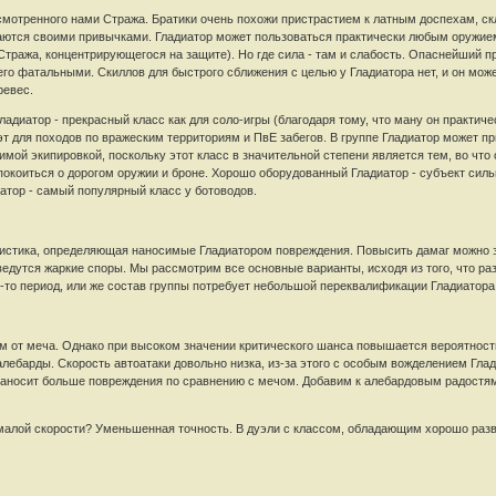
ссмотренного нами Стража. Братики очень похожи пристрастием к латным доспехам, с
аются своими привычками. Гладиатор может пользоваться практически любым оружием 
 Стража, концентрирующегося на защите). Но где сила - там и слабость. Опаснейший 
его фатальными. Скиллов для быстрого сближения с целью у Гладиатора нет, и он може
ревес.
ладиатор - прекрасный класс как для соло-игры (благодаря тому, что ману он практичес
 для походов по вражеским территориям и ПвЕ забегов. В группе Гладиатор может при
имой экипировкой, поскольку этот класс в значительной степени является тем, во чт
покоиться о дорогом оружии и броне. Хорошо оборудованный Гладиатор - субъект силь
иатор - самый популярный класс у ботоводов.
ристика, определяющая наносимые Гладиатором повреждения. Повысить дамаг можно за
ведутся жаркие споры. Мы рассмотрим все основные варианты, исходя из того, что р
й-то период, или же состав группы потребует небольшой переквалификации Гладиатора
ем от меча. Однако при высоком значении критического шанса повышается вероятность
алебарды. Скорость автоатаки довольно низка, из-за этого с особым вожделением Г
наносит больше повреждения по сравнению с мечом. Добавим к алебардовым радостя
 малой скорости? Уменьшенная точность. В дуэли с классом, обладающим хорошо разв