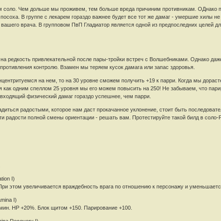
м соло. Чем дольше мы проживем, тем больше вреда причиним противникам. ОДнако пр
соха. В группе с лекарем гораздо важнее будет все тот же дамаг - умершие хилы не 
ет вашего врача. В групповом ПвП Гладиатор является одной из предпоследних целей д
на редкость привлекательной после пары-тройки встреч с Волшебниками. Однако даже 
сопротивления контролю. Взамен мы теряем кусок дамага или запас здоровья.
центритуемся на нем, то на 30 уровне сможем получить +19 к парри. Когда мы дораст
я как одним спеллом 25 уровня мы его можем повысить на 250! Не забываем, что пари
т входящий физический дамаг гораздо успешнее, чем парри.
адиться радостыми, которое нам даст прокачанное уклонение, стоит быть последоват
ти радости полной смены ориентации - решать вам. Протестируйте такой билд в соло-
.
ion I)
При этом увеличивается враждебность врага по отношению к персонажу и уменьшаетс
mina I)
мин. HP +20%. Блок щитом +150. Парирование +100.
ina Recovery I)