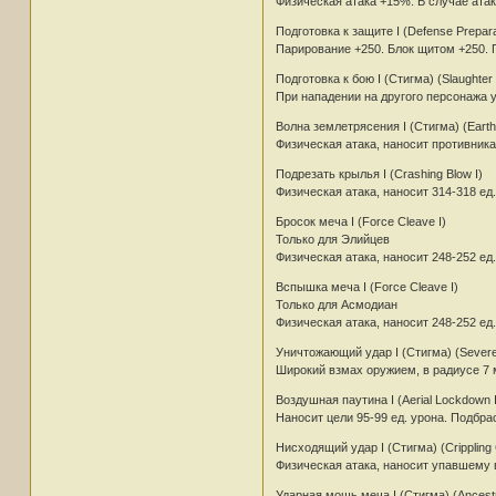
Физическая атака +15%. В случае ата
Подготовка к защите I (Defense Preparat
Парирование +250. Блок щитом +250. 
Подготовка к бою I (Стигма) (Slaughter 
При нападении на другого персонажа у
Волна землетрясения I (Стигма) (Eart
Физическая атака, наносит противника
Подрезать крылья I (Crashing Blow I)
Физическая атака, наносит 314-318 ед
Бросок меча I (Force Cleave I)
Только для Элийцев
Физическая атака, наносит 248-252 ед
Вспышка меча I (Force Cleave I)
Только для Асмодиан
Физическая атака, наносит 248-252 ед
Уничтожающий удар I (Стигма) (Severe 
Широкий взмах оружием, в радиусе 7 м
Воздушная паутина I (Aerial Lockdown I
Наносит цели 95-99 ед. урона. Подбра
Нисходящий удар I (Стигма) (Crippling 
Физическая атака, наносит упавшему в
Ударная мощь меча I (Стигма) (Ancestra