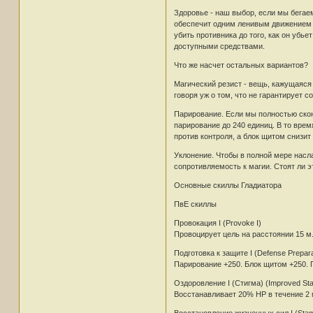
Здоровье - наш выбор, если мы бегае
обеспечит одним ленивым движением по
убить противника до того, как он убь
доступными средствами.
Что же насчет остальных вариантов?
Магический резист - вещь, кажущаяся 
говоря уж о том, что не гарантирует 
Парирование. Если мы полностью скон
парирование до 240 единиц. В то врем
против контроля, а блок щитом снизи
Уклонение. Чтобы в полной мере насл
сопротивляемость к магии. Стоят ли э
Основные скиллы Гладиатора
ПвЕ скиллы
Провокация I (Provoke I)
Провоцирует цель на расстоянии 15 м
Подготовка к защите I (Defense Preparat
Парирование +250. Блок щитом +250. 
Оздоровление I (Стигма) (Improved Sta
Восстанавливает 20% HP в течение 2 
Восстановление жизненных сил I (Stam