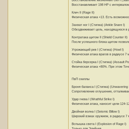
Восстанавливает 198 HP с интервалом 
Клич II (Rage II)
Физическая атака +13. Есть возможнос
Захват ног I (Стигма) (Ankle Snare I)
Обездвиживает цель, находящуюся в р
Контратака щитом II (Shield Counter II)
После успешного блока щитом позволяе
Угрожающий рев I (Стигма) (Howl I)
Физическая атака врагов в радиусе 7 
Стойка берсерка I (Стигма) (Assault Pos
Физическая атака +80%. При этом Точн
ПвП скиллы
Броня баланса I (Стигма) (Unwavering D
Сопротивление оглушению, отталкиван
Удар гнева I (Wrathful Strike I)
Физическая атака, наносит цели 124-1
Двойная волна I (Seismic Billow I)
Широкий взмах оружием, в радиусе 7 м
Вспышка света I (Explosion of Rage I)
Только для Элийцев