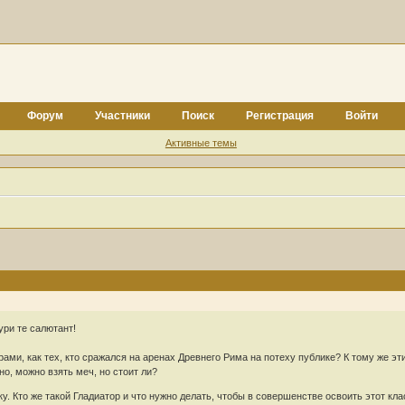
Форум
Участники
Поиск
Регистрация
Войти
Активные темы
ури те салютант!
ами, как тех, кто сражался на аренах Древнего Рима на потеху публике? К тому же э
но, можно взять меч, но стоит ли?
у. Кто же такой Гладиатор и что нужно делать, чтобы в совершенстве освоить этот кла