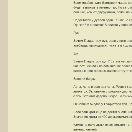
Бьем слабее, зато быстрее и чаще: о
будет выглядеть именно так. Но зато
больше, чем от двуручника, почти на 
Недостаток у дуалов один - с них не 
Где это? А в полете! В полете у всех
Лук
Зачем Гладиатору лук, если у него вс
алебарда, приходится пускать в ход 
Щит
Зачем Гладиатору щит? Затем же, заче
нас есть скиллы на повышение блока 
сложных все же сказывается отсутств
Броня и билды
Латы, латы и еще раз латы. Резист к
является. Уклонение с кожаных доспе
о том, что нам дадено щедро - о физич
Основных билдов у Гладиатора три. Кр
Если ваш крит еще не достиг значения
Значения крита от 420 до максимально
Камни на силу атаки стоит вставлять,
важных камней.