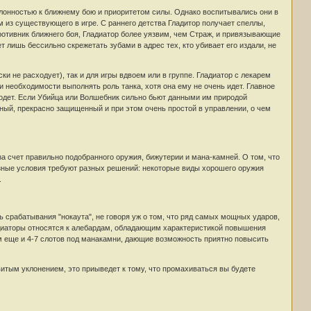
клонностью к ближнему бою и приоритетом силы. Однако воспитывались они в
из существующего в игре. С раннего детства Гладитор получает спеллы,
противник ближнего боя, Гладиатор более уязвим, чем Страж, и привязывающие
т лишь бессильно скрежетать зубами в адрес тех, кто убивает его издали, не
ки не расходует), так и для игры вдвоем или в группе. Гладиатор с лекарем
 необходимости выполнять роль танка, хотя она ему не очень идет. Главное
о одет. Если Убийца или Волшебник сильно бьют данными им природой
ный, прекрасно защищенный и при этом очень простой в управлении, о чем
 счет правильно подобранного оружия, бижутерии и мана-камней. О том, что
азные условия требуют разных решений: некоторые виды хорошего оружия
.
 срабатывания "нокаута", не говоря уж о том, что ряд самых мощных ударов,
ладиаторы относятся к алебардам, обладающим характеристикой повышения
м еще и 4-7 слотов под манакамни, дающие возможность приятно повысить
итым уклонением, это приыведет к тому, что промахиваться вы будете