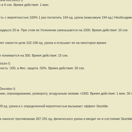
в 6 сек. Время действия: 1 мин.
ть с вероятностью 100% 1 раз поглотить 194 ед. урона (максимум 194 ед.) Необходимо
адиусе 25 м. При этом ее Уклонение уменьшается на 1000. Время действия: 10 сек.
т нанести цели 102-106 ед. урона и оглушает ее на некоторое время.
м понижается на 300. Время действия: 15 сек.
ture I)
ость -200, а Физ. защита -50%. Время действия: 30 сек.
evotion I)
ию, опрокидыванию, развороту, воздушным оковам +1000. Время действия: 1 мин. 30 
28 ед. урона и с определенной вероятностью вызывает эффект Stumble.
 наносит противникам 287-291 ед. физического урона и вводит их в состояние Stumble