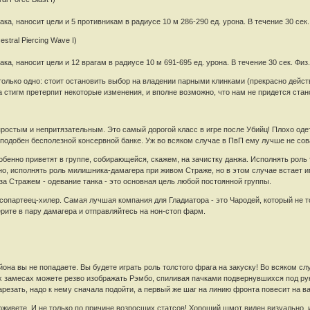
ака, наносит цели и 5 противникам в радиусе 10 м 286-290 ед. урона. В течение 30 сек
stral Piercing Wave I)
ка, наносит цели и 12 врагам в радиусе 10 м 691-695 ед. урона. В течение 30 сек. Фи
только одно: стоит остановить выбор на владении парными клинками (прекрасно дейс
тигм претерпит некоторые изменения, и вполне возможно, что нам не придется стан
 простым и непритязательным. Это самый дорогой класс в игре после Убийц! Плохо од
 подобен бесполезной консервной банке. Уж во всяком случае в ПвП ему лучше не сов
обенно приветят в группе, собирающейся, скажем, на зачистку данжа. Исполнять роль 
но, исполнять роль милишника-дамагера при живом Страже, но в этом случае встает и
а Стражем - одевание танка - это основная цель любой постоянной группы.
сопартеец-хилер. Самая лучшая компания для Гладиатора - это Чародей, который не т
рите в пару дамагера и отправляйтесь на нон-стоп фарм.
она вы не попадаете. Вы будете играть роль толстого фрага на закуску! Во всяком сл
 замесах можете резво изображать Рэмбо, спиливая пачками подвернувшихся под рук
арезать, надо к нему сначала подойти, а первый же шаг на линию фронта повесит на ва
живете. И не только по причине возросших статсов! Хороший шмот виден визуально, и