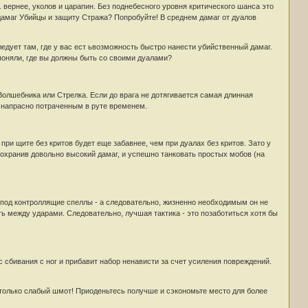
вернее, уколов и царапин. Без поднебесного уровня критического шанса это
дамаг Убийцы и защиту Стража? Попробуйте! В среднем дамаг от дуалов
ледует там, где у вас ест ьвозможность быстро нанести убийственный дамаг.
 поняли, где вы должны быть со своими дуалами?
 Волшебника или Стрелка. Если до врага не дотягивается самая длинная
д напрасно потраченным в руте временем.
при щите без критов будет еще забавнее, чем при дуалах без критов. Зато у
охранив довольно высокий дамаг, и успешно танковать простых мобов (на
ь под контроллящие спеллы - а следовательно, жизненно необходимым он не
ь между ударами. Следовательно, лучшая тактика - это позаботиться хотя бы
 сбивания с ног и прибавит набор ненависти за счет усиления повреждений.
астолько слабый шмот! Приоденьтесь получше и сэкономьте место для более