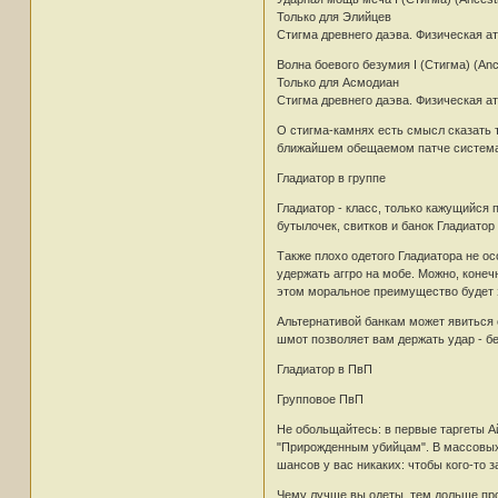
Только для Элийцев
Стигма древнего даэва. Физическая ат
Волна боевого безумия I (Стигма) (Ance
Только для Асмодиан
Стигма древнего даэва. Физическая ата
О стигма-камнях есть смысл сказать 
ближайшем обещаемом патче система с
Гладиатор в группе
Гладиатор - класс, только кажущийся
бутылочек, свитков и банок Гладиатор
Также плохо одетого Гладиатора не ос
удержать аггро на мобе. Можно, конеч
этом моральное преимущество будет з
Альтернативой банкам может явиться 
шмот позволяет вам держать удар - бе
Гладиатор в ПвП
Групповое ПвП
Не обольщайтесь: в первые таргеты Ай
"Прирожденным убийцам". В массовых
шансов у вас никаких: чтобы кого-то з
Чему лучше вы одеты, тем дольше про