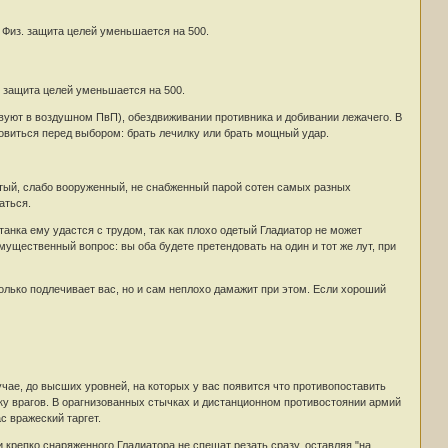
. Физ. защита целей уменьшается на 500.
з. защита целей уменьшается на 500.
твуют в воздушном ПвП), обездвиживании противника и добивании лежачего. В
овиться перед выбором: брать лечилку или брать мощный удар.
етый, слабо вооруженный, не снабженный парой сотен самых разных
аться.
танка ему удастся с трудом, так как плохо одетый Гладиатор не может
мущественный вопрос: вы оба будете претендовать на один и тот же лут, при
олько подлечивает вас, но и сам неплохо дамажит при этом. Если хороший
учае, до высших уровней, на которых у вас появится что противопоставить
у врагов. В орагнизованных стычках и дистанционном противостоянии армий
с вражеский таргет.
 крепко снаряженного Гладиатора не спешат резать сразу, оставляя "на