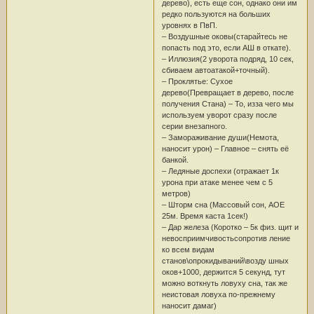
дерево), есть еще сон, однако они им
редко пользуются на больших
уровнях в ПвП.
– Воздушные оковы(старайтесь не
попасть под это, если АШ в откате).
– Иллюзия(2 уворота подряд, 10 сек,
сбиваем автоатакой+точный).
– Проклятье: Сухое
дерево(Превращает в дерево, после
получения Стана) – То, изза чего мы
используем уворот сразу после
серии внезапного.
– Замораживание души(Немота,
наносит урон) – Главное – снять её
банкой.
– Ледяные доспехи (отражает 1к
урона при атаке менее чем с 5
метров)
– Шторм сна (Массовый сон, АОЕ
25м. Время каста 1сек!)
– Дар железа (Коротко – 5к физ. щит и
невосприимчивостьсопротив ление
ко всем видам
станов\опрокидываний\возду шных
оков+1000, держится 5 секунд, тут
можно воткнуть ловуху сна, так же
неистовая ловуха по-прежнему
наносит дамаг)