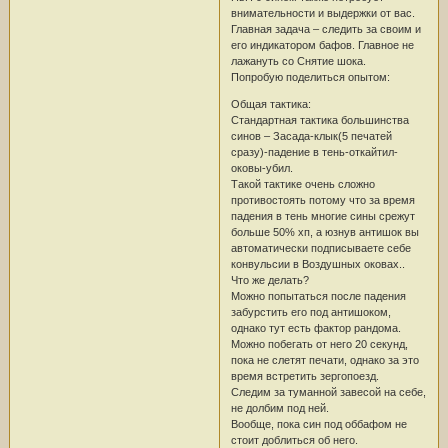
внимательности и выдержки от вас.
Главная задача – следить за своим и
его индикатором бафов. Главное не
лажануть со Снятие шока.
Попробую поделиться опытом:
Общая тактика:
Стандартная тактика большинства
синов – Засада-клык(5 печатей
сразу)-падение в тень-откайтил-
оковы-убил.
Такой тактике очень сложно
противостоять потому что за время
падения в тень многие сины срежут
больше 50% хп, а юзнув антишок вы
автоматически подписываете себе
конвульсии в Воздушных оковах..
Что же делать?
Можно попытаться после падения
забурстить его под антишоком,
однако тут есть фактор рандома.
Можно побегать от него 20 секунд,
пока не слетят печати, однако за это
время встретить зергопоезд.
Следим за туманной завесой на себе,
не долбим под ней.
Вообще, пока син под оббафом не
стоит доблиться об него.