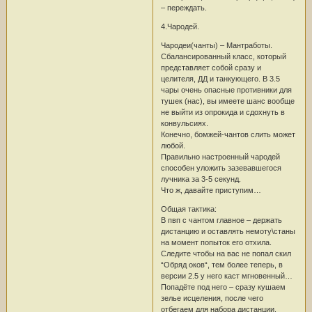
– переждать.
4.Чародей.
Чародеи(чанты) – Мантработы.
Сбалансированный класс, который
представляет собой сразу и
целителя, ДД и танкующего. В 3.5
чары очень опасные противники для
тушек (нас), вы имеете шанс вообще
не выйти из опрокида и сдохнуть в
конвульсиях.
Конечно, бомжей-чантов слить может
любой.
Правильно настроенный чародей
способен уложить зазевавшегося
лучника за 3-5 секунд.
Что ж, давайте приступим…
Общая тактика:
В пвп с чантом главное – держать
дистанцию и оставлять немоту\станы
на момент попыток его отхила.
Следите чтобы на вас не попал скил
“Обряд оков“, тем более теперь, в
версии 2.5 у него каст мгновенный…
Попадёте под него – сразу кушаем
зелье исцеления, после чего
отбегаем для набора дистанции.