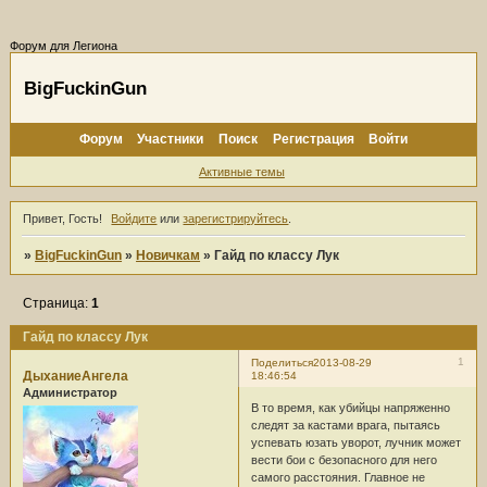
Форум для Легиона
BigFuckinGun
Форум
Участники
Поиск
Регистрация
Войти
Активные темы
Привет, Гость!
Войдите
или
зарегистрируйтесь
.
»
BigFuckinGun
»
Новичкам
»
Гайд по классу Лук
Страница:
1
Гайд по классу Лук
1
Поделиться
2013-08-29
ДыханиеАнгела
18:46:54
Администратор
В то время, как убийцы напряженно
следят за кастами врага, пытаясь
успевать юзать уворот, лучник может
вести бои с безопасного для него
самого расстояния. Главное не