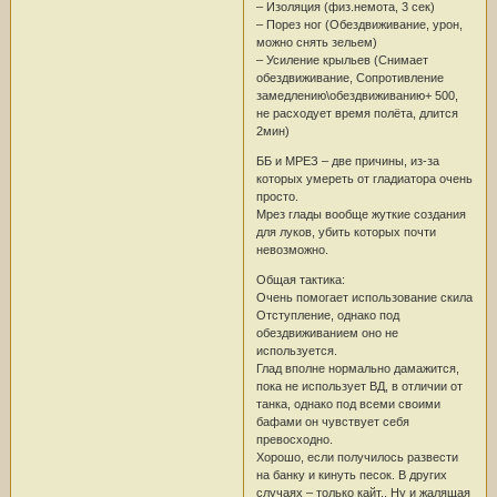
– Изоляция (физ.немота, 3 сек)
– Порез ног (Обездвиживание, урон,
можно снять зельем)
– Усиление крыльев (Снимает
обездвиживание, Сопротивление
замедлению\обездвиживанию+ 500,
не расходует время полёта, длится
2мин)
ББ и МРЕЗ – две причины, из-за
которых умереть от гладиатора очень
просто.
Мрез глады вообще жуткие создания
для луков, убить которых почти
невозможно.
Общая тактика:
Очень помогает использование скила
Отступление, однако под
обездвиживанием оно не
используется.
Глад вполне нормально дамажится,
пока не использует ВД, в отличии от
танка, однако под всеми своими
бафами он чувствует себя
превосходно.
Хорошо, если получилось развести
на банку и кинуть песок. В других
случаях – только кайт.. Ну и жалящая