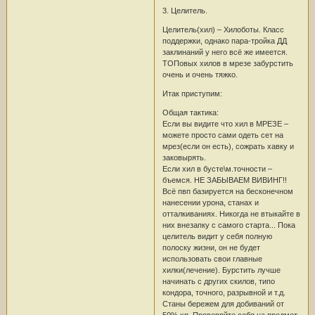
3. Целитель.
Целитель(хил) – Хилоботы. Класс
поддержки, однако пара-тройка ДД
заклинаний у него всё же имеется.
ТОПовых хилов в мрезе забурстить
очень и очень тяжко.
Итак приступим:
Общая тактика:
Если вы видите что хил в МРЕЗЕ –
можете просто сами одеть сет на
мрез(если он есть), сожрать хавку и
заковырять.
Если хил в бусте\м.точности –
бъемся. НЕ ЗАБЫВАЕМ ВИВИНГ!!
Всё пвп базируется на бесконечном
нанесении урона, станах и
отталкиваниях. Никогда не втыкайте в
них внезапку с самого старта... Пока
целитель видит у себя полную
полоску жизни, он не будет
использовать свои главные
хилки(лечение). Бурстить лучше
начинать с других скилов, типо
кондора, точного, разрывной и т.д.
Станы бережем для добиваний от
50% хп. Проверяйте себя на предмет