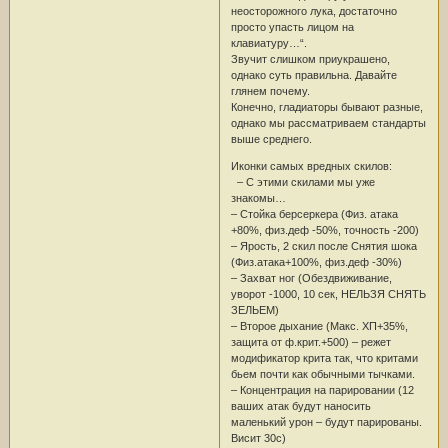
неосторожного лука, достаточно
просто упасть лицом на
клавиатуру…“.
Звучит слишком приукрашено,
однако суть правильна. Давайте
глянем почему.
Конечно, гладиаторы бывают разные,
однако мы рассматриваем стандарты
выше среднего.
Иконки самых вредных скилов:
– С этими скилами мы уже
знакомы…
– Стойка берсеркера (Физ. атака
+80%, физ.деф -50%, точность -200)
– Ярость, 2 скил после Снятия шока
(Физ.атака+100%, физ.деф -30%)
– Захват ног (Обездвиживание,
уворот -1000, 10 сек, НЕЛЬЗЯ СНЯТЬ
ЗЕЛЬЕМ)
– Второе дыхание (Макс. ХП+35%,
защита от ф.крит.+500) – режет
модификатор крита так, что критами
бьем почти как обычными тычками.
– Концентрация на парировании (12
ваших атак будут наносить
маленький урон – будут парированы.
Висит 30с)