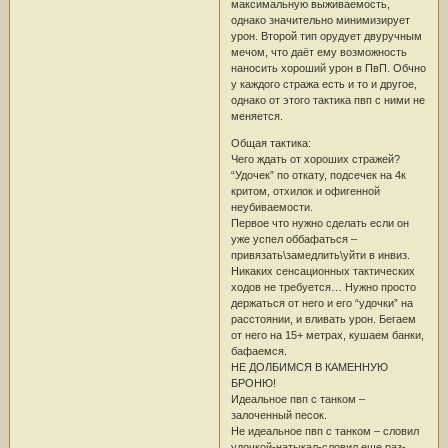
максимальную выживаемость,
однако значительно минимизирует
урон. Второй тип орудует двуручным
мечом, что даёт ему возможность
наносить хороший урон в ПвП. Обчно
у каждого стража есть и то и другое,
однако от этого тактика пвп с ними не
меняется.
Общая тактика:
Чего ждать от хороших стражей?
“Удочек” по откату, подсечек на 4к
критом, отхилок и офигенной
неубиваемости.
Первое что нужно сделать если он
уже успел оббафаться –
привязать\замедлить\уйти в инвиз.
Никаких сенсационных тактических
ходов не требуется… Нужно просто
держаться от него и его “удочки” на
расстоянии, и вливать урон. Бегаем
от него на 15+ метрах, кушаем банки,
бафаемся.
НЕ ДОЛБИМСЯ В КАМЕННУЮ
БРОНЮ!
Идеальное пвп с танком –
залоченный песок.
Не идеальное пвп с танком – словил
удочкой-натыкал-словил еще раз-