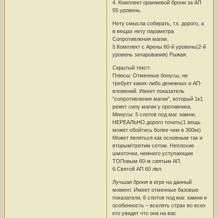
4. Комплект оранжевой брони за АП
55 уровень.
Нету смысла собирать, т.к. дорого, а
в вещах нету параметра
Сопротивления магии.
5.Комплект с Арены 60-й уровень(2-й
уровень зачарования) Рыжая.
Скрытый текст:
Плюсы: Отменные бонусы, не
требует каких-либо денежных и АП-
вложений. Имеет показатель
“сопротивления магии”, который 1к1
режет силу магии у противника.
Минусы: 5 слотов под маг. камни,
НЕРЕАЛЬНО дорого точить(1 вещь
может обойтись более чем в 300кк)
Может являться как основным так и
вторым\третим сетом. Неплохие
шмоточки, немного уступающие
ТОПовым 60-м святым АП.
6.Святой АП 60 лвл.
Лучшая броня в игре на данный
момент. Имеет отменные базовые
показатели, 6 слотов под маг. камни и
особенность – вселять страх во всех
кто увидет что она на вас