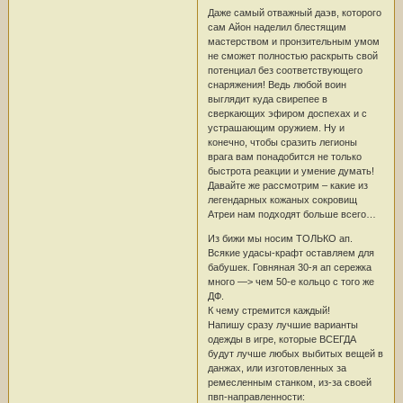
Даже самый отважный даэв, которого
сам Айон наделил блестящим
мастерством и пронзительным умом
не сможет полностью раскрыть свой
потенциал без соответствующего
снаряжения! Ведь любой воин
выглядит куда свирепее в
сверкающих эфиром доспехах и с
устрашающим оружием. Ну и
конечно, чтобы сразить легионы
врага вам понадобится не только
быстрота реакции и умение думать!
Давайте же рассмотрим – какие из
легендарных кожаных сокровищ
Атреи нам подходят больше всего…
Из бижи мы носим ТОЛЬКО ап.
Всякие удасы-крафт оставляем для
бабушек. Говняная 30-я ап сережка
много —> чем 50-е кольцо с того же
ДФ.
К чему стремится каждый!
Напишу сразу лучшие варианты
одежды в игре, которые ВСЕГДА
будут лучше любых выбитых вещей в
данжах, или изготовленных за
ремесленным станком, из-за своей
пвп-направленности: