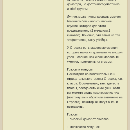
дамагера, но достойного участника
любой группы.
Лучник может использовать умения
ближнего боя и носить парное
оружие, которое для этого
предназначено (2 меча или 2
кинжала). Конечно, эти атаки не так
эффективны, как у убийцы.
У Стрелка есть массовые умения,
которые наносят довольно не плохой
урон. Главное, как и все массовые
умения, применять их с умом.
Плюсы и минусы
Посмотрим на положительные и
отрицательные стороны Стрелка, как
класса. К сожалению, там, где есть
плюсы, всегда есть и минусы. Хотя
вы можете знать некоторые их них
(поэтому вы и обратили внимание на
Стрелка), некоторые могут быть и
незнакомы.
Плюсы:
+ высокий дамаг от скиллов
+ множество ловушек