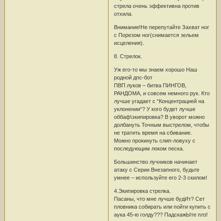
стрела очень эффективна против
отхила.
Внимание!Не перепутайте Захват ног
с Порезом ног(снимается зельем
исцеления).
8. Стрелок.
Уж его-то мы знаем хорошо Наш
родной дпс-бот
ПВП луков – битва ПИНГОВ,
РАНДОМА, и совсем немного рук. Кто
лучше угадает с “Концентрацией на
уклонении“? У кого будет лучше
оббаф\экипировка? В уворот можно
долбануть Точным выстрелом, чтобы
не тратить время на сбивание.
Можно прокинуть слип-ловуху с
последующим локом песка.
Большинство лучников начинает
атаку с Серии Внезапного, будьте
умнее – используйте его 2-3 скилом!
4.Экипировка стрелка.
Пасаны, что мне лучше будИт? Сет
пловника собирать или пойти купить с
аука 45-ю голду??? ПадскажЫте плз!