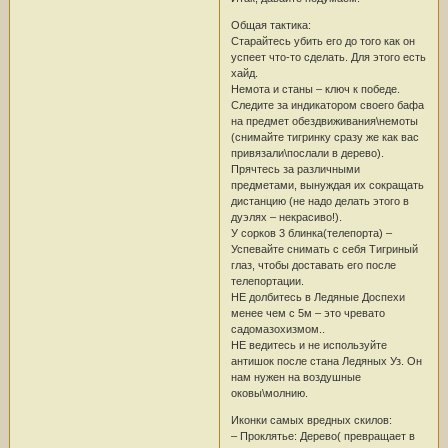
Общая тактика:
Старайтесь убить его до того как он
успеет что-то сделать. Для этого есть
хайд.
Немота и станы – ключ к победе.
Следите за индикатором своего бафа
на предмет обездвиживания\немоты
(снимайте тигринку сразу же как вас
привязали\послали в дерево).
Прячтесь за различными
предметами, вынуждая их сокращать
дистанцию (не надо делать этого в
дуэлях – некрасиво!).
У сорков 3 блинка(телепорта) –
Успевайте снимать с себя Тигриный
глаз, чтобы доставать его после
телепортации.
НЕ долбитесь в Ледяные Доспехи
менее чем с 5м – это чревато
садомазохизмом..
НЕ ведитесь и не используйте
антишок после стана Ледяных Уз. Он
нам нужен на воздушные
оковы\молнию.
Иконки самых вредных скилов:
– Проклятье: Дерево( превращает в