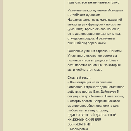
правило, все заканчивается плохо
Различие между лучником Асмодиан
и Элийским лучником
На самом деле, есть мало различий
между двумя фракциями по скилам
(умениям). Кроме скилов, конечно,
есть два совершенно разных мира,
откуда они родом. И различный
внешний вид персонажей.
Основные умения стрелка. Приёмы.
У нас много скилов, со всеми вы
познакомитесь в процессе. Внизу
есть парочка основных, за которые
мы и любим этот класс.
Скрытый текст:
– Концентрация на уклонении
Описание: Отражает одно негативное
действие против Вас. Действует 5
секунд или до сбивания. Наша жизнь,
и смерть врагов. Вовремя нажатое
умение способно переломить ход
любого пвп в вашу сторону.
ЕДИНСТВЕННЫЙ ДОЛБАННЫЙ
КНИЖНЫЙ СКИЛ ДЛЯ
ВЫЖИВАНИЯ!!!
– Маскировка