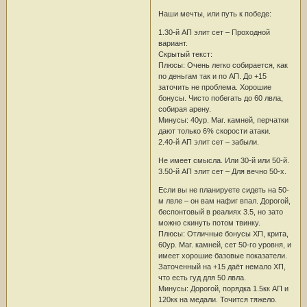
Наши мечты, или путь к победе:
1.30-й АП элит сет – Проходной
вариант.
Скрытый текст:
Плюсы: Очень легко собирается, как
по деньгам так и по АП. До +15
заточить не проблема. Хорошие
бонусы. Чисто побегать до 60 лвла,
собирая арену.
Минусы: 40ур. Маг. камней, перчатки
дают только 6% скорости атаки.
2.40-й АП элит сет – забыли.
Не имеет смысла. Или 30-й или 50-й.
3.50-й АП элит сет – Для вечно 50-х.
Если вы не планируете сидеть на 50-
м лвле – он вам нафиг впал. Дорогой,
беспонтовый в реалиях 3.5, но зато
можно скинуть потом твинку.
Плюсы: Отличные бонусы ХП, крита,
60ур. Маг. камней, сет 50-го уровня, и
имеет хорошие базовые показатели.
Заточенный на +15 даёт немало ХП,
что есть гуд для 50 лвла.
Минусы: Дорогой, порядка 1.5кк АП и
120кк на медали. Точится тяжело.