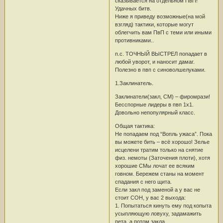
сказывается на отдельном ПвП!
Удачных битв.
Ниже я приведу возможные(на мой
взгляд) тактики, которые могут
облегчить вам ПвП с теми или иными
противниками..
п.с. ТОЧНЫЙ ВЫСТРЕЛ попадает в
любой уворот, и наносит дамаг.
Полезно в пвп с синоволшелуками.
1.Заклинатель.
Заклинатели(закл, СМ) – фиромрази!
Бесспорные лидеры в пвп 1х1.
Довольно непопулярный класс.
Общая тактика:
Не попадаем под “Вопль ужаса”. Пока
вы можете бить – всё хорошо! Зелье
исцелени тратим только на снятие
физ. немоты (Заточения плоти), хотя
хорошие СМы лочат ее всяким
говном. Бережем станы на момент
спадания с него щита.
Если закл под заменой а у вас не
стоит СОН, у вас 2 выхода:
1. Попытаться кинуть ему под копыта
усыпляющую ловуху, задамажить
пета, а потом закла.