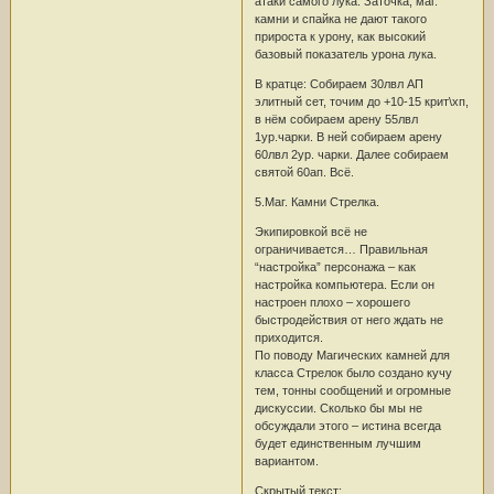
атаки самого лука. Заточка, маг.
камни и спайка не дают такого
прироста к урону, как высокий
базовый показатель урона лука.
В кратце: Собираем 30лвл АП
элитный сет, точим до +10-15 крит\хп,
в нём собираем арену 55лвл
1ур.чарки. В ней собираем арену
60лвл 2ур. чарки. Далее собираем
святой 60ап. Всё.
5.Маг. Камни Стрелка.
Экипировкой всё не
ограничивается… Правильная
“настройка” персонажа – как
настройка компьютера. Если он
настроен плохо – хорошего
быстродействия от него ждать не
приходится.
По поводу Магических камней для
класса Стрелок было создано кучу
тем, тонны сообщений и огромные
дискуссии. Сколько бы мы не
обсуждали этого – истина всегда
будет единственным лучшим
вариантом.
Скрытый текст: