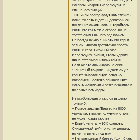
слепоты. Увороты используем не
спеша, без эмоций.
ТОП хилы всегда будут вам “лочить
блик”, то есть кидать 2 дебафа и аж
после них ложить блик. Старайтесь
снять его как можно скорее, но не
тратте скилы на него под бликом.
Не всегда нужно снимать его корни
зельем. Иногда достаточно просто
снять с себя Тигриный глаз.
Используйте вивинг, чтобы удвоить
шанс отталкивания\бож.камня.
Если же это дно кинуло на себя
“Защитный покров” – кидаем ему в
копыта замедляющую ловушку,
бафаемся, неспеша сбиваем щит
слабыми скилами и резко всаживаем
по самые помидоры.
Из особо вредных скилов выделю
только 3:
– Покров защиты(Барьер на 8000
урона, каст после получения стана,
не может юзать скилы)
– Блик(слепота) – 90% слепота.
Снимаем\кайтим\что хотим делаем,
но не лупим его под ним.
– Непроницаемый барьер (щит, 8 сек)