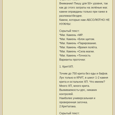
Внимание! Пишу для 50+ уровня, так
как до этого затраты на зелёные маг.
камни оправданы только при ганке в
разломах\бездне.
Камни, которые нам АБСОЛЮТНО НЕ
НУЖНЫ:
Скрытый текст:
*Маг. Камень +MP.
*Маг. Камень +Блок щитом.
*Маг. Камень +Парирование.
*Маг. Камень +Время полёта.
*Маг. Камень +Сила магии.
*Маг. Камень +Точность
Варианты проточки:
1. Крит\ХП.
Точим до 750 крита без еды и бафов.
Лук только в КРИТ, в шмот 1-2 камня
крита и остальное ХП. Что имеем?
Много ХП, много крита.
Выживаемость+дпс, никаких
контролей.
Наиболее универсальная и
проверенная заточка.
2.Крит\атака.
Скрытый текст: