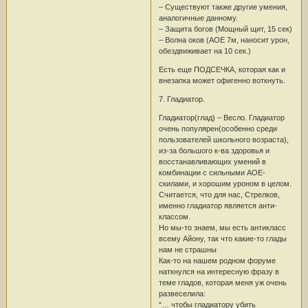
– Существуют также другие умения,
аналогичные данному.
– Защита богов (Мощный щит, 15 сек)
– Волна оков (АОЕ 7м, наносит урон,
обездвиживает на 10 сек.)
Есть еще ПОДСЕЧКА, которая как и
внезапка может офигенно воткнуть.
7. Гладиатор.
Гладиатор(глад) – Весло. Гладиатор
очень популярен(особенно среди
пользователей школьного возраста),
из-за большого к-ва здоровья и
восстанавливающих умений в
комбинации с сильными АОЕ-
скилами, и хорошим уроном в целом.
Считается, что для нас, Стрелков,
именно гладиатор является анти-
классом.
Но мы-то знаем, мы есть антикласс
всему Айону, так что какие-то глады
нам не страшны
Как-то на нашем родном форуме
наткнулся на интересную фразу в
теме гладов, которая меня уж очень
развеселила:
“… чтобы гладиатору убить