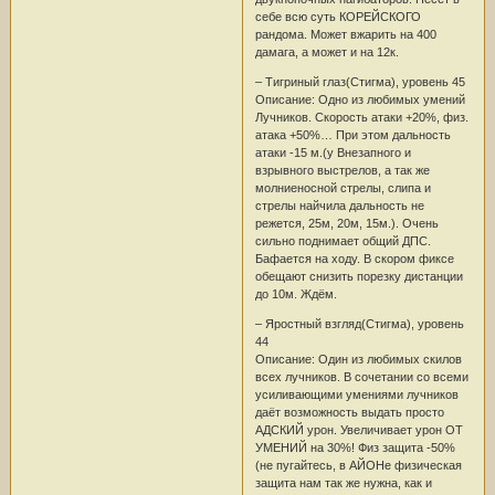
себе всю суть КОРЕЙСКОГО
рандома. Может вжарить на 400
дамага, а может и на 12к.
– Тигриный глаз(Стигма), уровень 45
Описание: Одно из любимых умений
Лучников. Скорость атаки +20%, физ.
атака +50%… При этом дальность
атаки -15 м.(у Внезапного и
взрывного выстрелов, а так же
молниеносной стрелы, слипа и
стрелы найчила дальность не
режется, 25м, 20м, 15м.). Очень
сильно поднимает общий ДПС.
Бафается на ходу. В скором фиксе
обещают снизить порезку дистанции
до 10м. Ждём.
– Яростный взгляд(Стигма), уровень
44
Описание: Один из любимых скилов
всех лучников. В сочетании со всеми
усиливающими умениями лучников
даёт возможность выдать просто
АДСКИЙ урон. Увеличивает урон ОТ
УМЕНИЙ на 30%! Физ защита -50%
(не пугайтесь, в АЙОНе физическая
защита нам так же нужна, как и