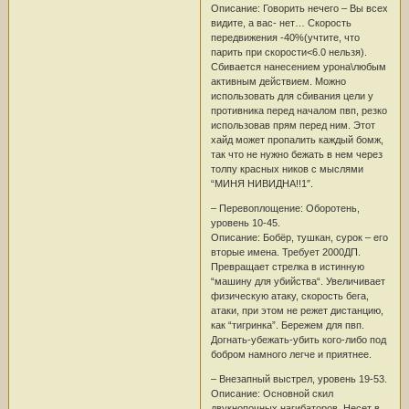
Описание: Говорить нечего – Вы всех
видите, а вас- нет… Скорость
передвижения -40%(учтите, что
парить при скорости<6.0 нельзя).
Сбивается нанесением урона\любым
активным действием. Можно
использовать для сбивания цели у
противника перед началом пвп, резко
использовав прям перед ним. Этот
хайд может пропалить каждый бомж,
так что не нужно бежать в нем через
толпу красных ников с мыслями
“МИНЯ НИВИДНА!!1″.
– Перевоплощение: Оборотень,
уровень 10-45.
Описание: Бобёр, тушкан, сурок – его
вторые имена. Требует 2000ДП.
Превращает стрелка в истинную
“машину для убийства“. Увеличивает
физическую атаку, скорость бега,
атаки, при этом не режет дистанцию,
как “тигринка”. Бережем для пвп.
Догнать-убежать-убить кого-либо под
бобром намного легче и приятнее.
– Внезапный выстрел, уровень 19-53.
Описание: Основной скил
двукнопочных нагибаторов. Несет в