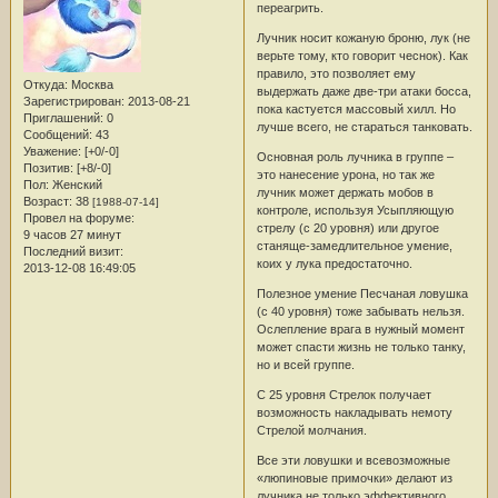
переагрить.
Лучник носит кожаную броню, лук (не
верьте тому, кто говорит чеснок). Как
правило, это позволяет ему
Откуда:
Москва
выдержать даже две-три атаки босса,
Зарегистрирован
: 2013-08-21
пока кастуется массовый хилл. Но
Приглашений:
0
лучше всего, не стараться танковать.
Сообщений:
43
Уважение:
[+0/-0]
Основная роль лучника в группе –
Позитив:
[+8/-0]
это нанесение урона, но так же
Пол:
Женский
лучник может держать мобов в
Возраст:
38
[1988-07-14]
контроле, используя Усыпляющую
Провел на форуме:
стрелу (с 20 уровня) или другое
9 часов 27 минут
станяще-замедлительное умение,
Последний визит:
коих у лука предостаточно.
2013-12-08 16:49:05
Полезное умение Песчаная ловушка
(c 40 уровня) тоже забывать нельзя.
Ослепление врага в нужный момент
может спасти жизнь не только танку,
но и всей группе.
С 25 уровня Стрелок получает
возможность накладывать немоту
Стрелой молчания.
Все эти ловушки и всевозможные
«люпиновые примочки» делают из
лучника не только эффективного