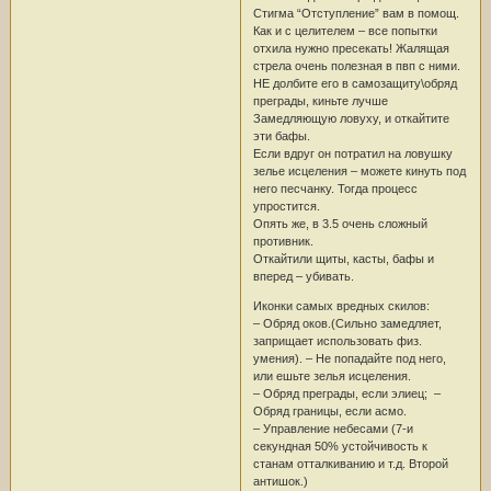
Стигма “Отступление” вам в помощ.
Как и с целителем – все попытки
отхила нужно пресекать! Жалящая
стрела очень полезная в пвп с ними.
НЕ долбите его в самозащиту\обряд
преграды, киньте лучше
Замедляющую ловуху, и откайтите
эти бафы.
Если вдруг он потратил на ловушку
зелье исцеления – можете кинуть под
него песчанку. Тогда процесс
упростится.
Опять же, в 3.5 очень сложный
противник.
Откайтили щиты, касты, бафы и
вперед – убивать.
Иконки самых вредных скилов:
– Обряд оков.(Сильно замедляет,
заприщает использовать физ.
умения). – Не попадайте под него,
или ешьте зелья исцеления.
– Обряд преграды, если элиец; –
Обряд границы, если асмо.
– Управление небесами (7-и
секундная 50% устойчивость к
станам отталкиванию и т.д. Второй
антишок.)