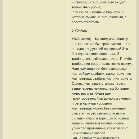
– Самозащита (10 сек ему входит
только 44% урона)
Оба скила – мощные барьеры, в
которые лучше не бить скилами, а
просто откайтить…
5.Убийца.
Убийца(син) – Крысомрази. Мастер
внезапности и быстрой смерти – вот
он, наш следующий противник! Это,
без единого сомнения, самый
требовательный класс в игре. Причём
требования предъявляются ко всему:
Навыкам ведения боя, экипировке,
настройкам графики, характеристике
компьютера, стабильности интернета.
Однако чем выше стандарт всего
вышеперечисленного, тем большее
качество игры будет вам
гарантировано. При должном умении
игры и наличии хорошего
компьютера, можно без сомнения
сказать что это самый опасный и
сильный класс в игре. Его основной
задачей является молниеносное
убийство противника, как и говорит
нам названия класса.
ПвП с сином также потребует