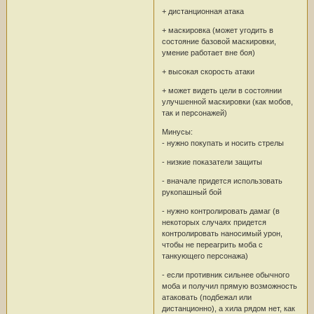
+ дистанционная атака
+ маскировка (может угодить в
состояние базовой маскировки,
умение работает вне боя)
+ высокая скорость атаки
+ может видеть цели в состоянии
улучшенной маскировки (как мобов,
так и персонажей)
Минусы:
- нужно покупать и носить стрелы
- низкие показатели защиты
- вначале придется использовать
рукопашный бой
- нужно контролировать дамаг (в
некоторых случаях придется
контролировать наносимый урон,
чтобы не переагрить моба с
танкующего персонажа)
- если противник сильнее обычного
моба и получил прямую возможность
атаковать (подбежал или
дистанционно), а хила рядом нет, как