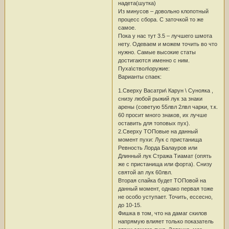
надета(шутка)
Из минусов – довольно клопотный
процесс сбора. С заточкой то же
самое.
Пока у нас тут 3.5 – лучшего шмота
нету. Одеваем и можем точить во что
нужно. Самые высокие статы
достигаются именно с ним.
Пуха\ствол\оружие:
Варианты спаек:
1.Сверху Васатри\ Карун \ Сунояка ,
снизу любой рыжий лук за знаки
арены (советую 55лвл 2лвл чарки, т.к.
60 просит много знаков, их лучше
оставить для топовых пух).
2.Сверху ТОПовые на данный
момент пухи: Лук с пристанища
Ревность Лорда Балауров или
Длинный лук Стража Тиамат (опять
же с пристанища или форта). Снизу
святой ап лук 60лвл.
Вторая спайка будет ТОПовой на
данный момент, однако первая тоже
не особо уступает. Точить, ессесно,
до 10-15.
Фишка в том, что на дамаг скилов
напрямую влияет только показатель