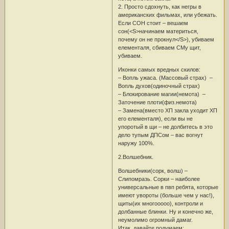
2. Просто сдохнуть, как негры в
американских фильмах, или убежать.
Если СОН стоит – вешаем
сон(<S>начинаем материться,
почему он не прокнул</S>), убиваем
елементаля, сбиваем СМу щит,
убиваем.
Иконки самых вредных скилов:
– Вопль ужаса. (Массовый страх) –
Вопль духов(одиночный страх)
– Блокирование магии(немота) –
Заточение плоти(физ.немота)
– Замена(вместо ХП закла уходит ХП
его елементаля), если вы не
упоротый в щи – не долбитесь в это
дело тупым ДПСом – вас вогнут
наружу 100%.
2.Волшебник.
Волшебники(сорк, волш) –
Слипомразь. Сорки – наиболее
универсальные в пвп ребята, которые
имеют увороты (больше чем у нас!),
щиты(их многооооо), контроли и
долбанные блинки. Ну и конечно же,
неумолимо огромный дамаг.
Итак, давайте подумаем: