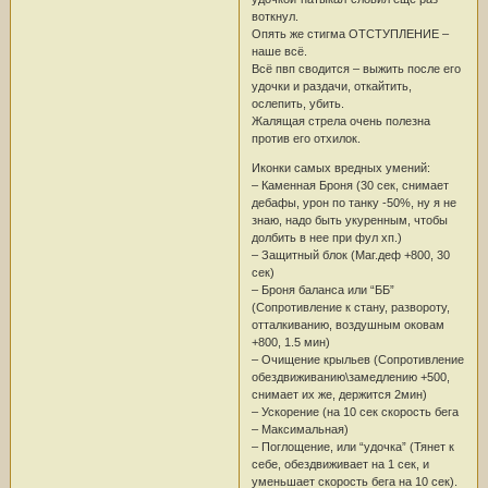
воткнул.
Опять же стигма ОТСТУПЛЕНИЕ –
наше всё.
Всё пвп сводится – выжить после его
удочки и раздачи, откайтить,
ослепить, убить.
Жалящая стрела очень полезна
против его отхилок.
Иконки самых вредных умений:
– Каменная Броня (30 сек, снимает
дебафы, урон по танку -50%, ну я не
знаю, надо быть укуренным, чтобы
долбить в нее при фул хп.)
– Защитный блок (Маг.деф +800, 30
сек)
– Броня баланса или “ББ”
(Сопротивление к стану, развороту,
отталкиванию, воздушным оковам
+800, 1.5 мин)
– Очищение крыльев (Сопротивление
обездвиживанию\замедлению +500,
снимает их же, держится 2мин)
– Ускорение (на 10 сек скорость бега
– Максимальная)
– Поглощение, или “удочка” (Тянет к
себе, обездвиживает на 1 сек, и
уменьшает скорость бега на 10 сек).