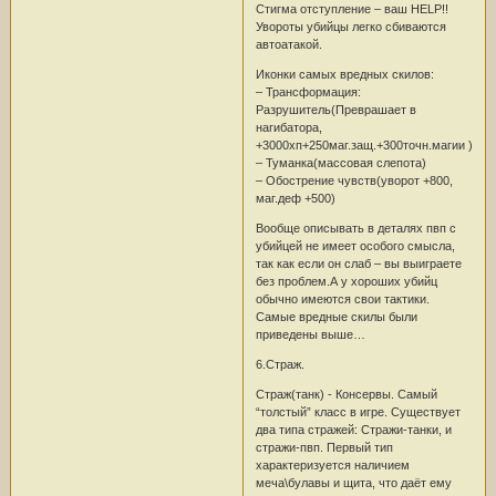
Стигма отступление – ваш HELP!!
Увороты убийцы легко сбиваются
автоатакой.
Иконки самых вредных скилов:
– Трансформация:
Разрушитель(Преврашает в
нагибатора,
+3000хп+250маг.защ.+300точн.магии )
– Туманка(массовая слепота)
– Обострение чувств(уворот +800,
маг.деф +500)
Вообще описывать в деталях пвп с
убийцей не имеет особого смысла,
так как если он слаб – вы выиграете
без проблем.А у хороших убийц
обычно имеются свои тактики.
Самые вредные скилы были
приведены выше…
6.Страж.
Страж(танк) - Консервы. Самый
“толстый” класс в игре. Существует
два типа стражей: Стражи-танки, и
стражи-пвп. Первый тип
характеризуется наличием
меча\булавы и щита, что даёт ему