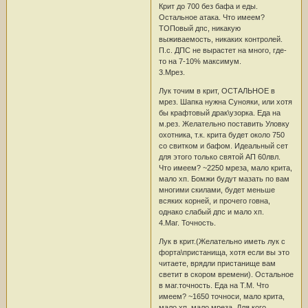
Крит до 700 без бафа и еды.
Остальное атака. Что имеем?
ТОПовый дпс, никакую
выживаемость, никаких контролей.
П.с. ДПС не вырастет на много, где-
то на 7-10% максимум.
3.Мрез.
Лук точим в крит, ОСТАЛЬНОЕ в
мрез. Шапка нужна Сунояки, или хотя
бы крафтовый драк\узорка. Еда на
м.рез. Желательно поставить Уловку
охотника, т.к. крита будет около 750
со свитком и бафом. Идеальный сет
для этого только святой АП 60лвл.
Что имеем? ~2250 мреза, мало крита,
мало хп. Бомжи будут мазать по вам
многими скилами, будет меньше
всяких корней, и прочего говна,
однако слабый дпс и мало хп.
4.Маг. Точность.
Лук в крит.(Желательно иметь лук с
форта\пристанища, хотя если вы это
читаете, врядли пристанище вам
светит в скором времени). Остальное
в маг.точность. Еда на Т.М. Что
имеем? ~1650 точноси, мало крита,
мало хп, мало мреза. Для кого