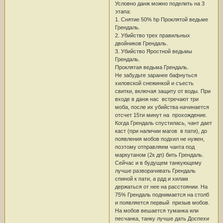
Условно данж можно поделить на 3
этапа:
1. Снятие 50% hp Проклятой ведьме
Грендаль.
2. Убийство трех правильных
двойников Грендаль.
3. Убийство Яростной ведьмы
Грендаль.
Проклятая ведьма Грендаль.
Не забудьте заранее бафнуться
хиловской снежинкой и съесть
свитки, включая защиту от воды. При
входе в данж нас встречают три
моба, после их убийства начинается
отсчет 15ти минут на прохождение.
Когда Грендаль спустилась, чант дает
каст (при наличии магов в пати), до
появления мобов подхил не нужен,
поэтому отправляем чанта под
маркутаном (2к дп) бить Грендаль.
Сейчас и в будущем танкующему
лучше разворачивать Грендаль
спиной к пати, а рдд и хилам
держаться от нее на расстоянии. На
75% Грендаль поднимается на столб
и появляется первый призыв мобов.
На мобов вешается туманка или
песчанка, танку лучше дать Доспехи