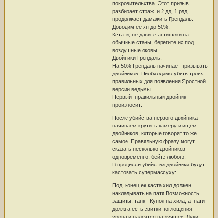
покровительства. Этот призыв
разбирает страж и 2 дд, 1 рдд
продолжает дамажить Грендаль.
Доводим ее хп до 50%.
Кстати, не давите антишоки на
обычные станы, берегите их под
воздушные оковы.
Двойники Грендаль.
На 50% Грендаль начинает призывать
двойников. Необходимо убить троих
правильных для появления Яростной
версии ведьмы.
Первый правильный двойник
произносит:
После убийства первого двойника
начинаем крутить камеру и ищем
двойников, которые говорят то же
самое. Правильную фразу могут
сказать несколько двойников
одновременно, бейте любого.
В процессе убийства двойники будут
кастовать супермассуху:
Под конец ее каста хил должен
накладывать на пати Возможность
защиты, танк - Купол на хила, а пати
должна есть свитки поглощения
урона и надеятся на лучшее. Луки,