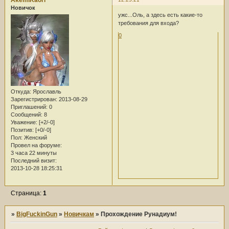
AkemiKaori
Новичок
ужс...Оль, а здесь есть какие-то
требования для входа?
0
Откуда:
Ярославль
Зарегистрирован
: 2013-08-29
Приглашений:
0
Сообщений:
8
Уважение:
[+2/-0]
Позитив:
[+0/-0]
Пол:
Женский
Провел на форуме:
3 часа 22 минуты
Последний визит:
2013-10-28 18:25:31
Страница:
1
»
BigFuckinGun
»
Новичкам
»
Прохождение Рунадиум!