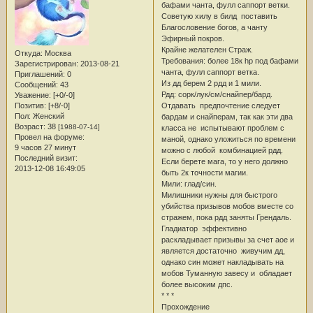
бафами чанта, фулл саппорт ветки.
Советую хилу в билд поставить
Благословение богов, а чанту
Эфирный покров.
Крайне желателен Страж.
Откуда:
Москва
Требования: более 18к hp под бафами
Зарегистрирован
: 2013-08-21
чанта, фулл саппорт ветка.
Приглашений:
0
Из дд берем 2 рдд и 1 мили.
Сообщений:
43
Рдд: сорк/лук/см/снайпер/бард.
Уважение:
[+0/-0]
Отдавать предпочтение следует
Позитив:
[+8/-0]
Пол:
Женский
бардам и снайперам, так как эти два
Возраст:
38
[1988-07-14]
класса не испытывают проблем с
Провел на форуме:
маной, однако уложиться по времени
9 часов 27 минут
можно с любой комбинацией рдд.
Последний визит:
Если берете мага, то у него должно
2013-12-08 16:49:05
быть 2к точности магии.
Мили: глад/син.
Милишники нужны для быстрого
убийства призывов мобов вместе со
стражем, пока рдд заняты Грендаль.
Гладиатор эффективно
раскладывает призывы за счет аое и
является достаточно живучим дд,
однако син может накладывать на
мобов Туманную завесу и обладает
более высоким дпс.
* * *
Прохождение