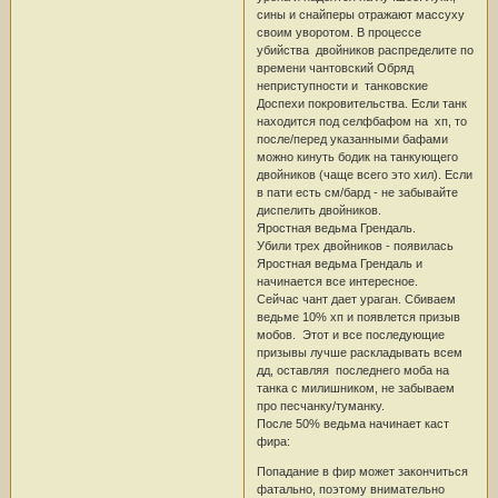
сины и снайперы отражают массуху
своим уворотом. В процессе
убийства двойников распределите по
времени чантовский Обряд
неприступности и танковские
Доспехи покровительства. Если танк
находится под селфбафом на хп, то
после/перед указанными бафами
можно кинуть бодик на танкующего
двойников (чаще всего это хил). Если
в пати есть см/бард - не забывайте
диспелить двойников.
Яростная ведьма Грендаль.
Убили трех двойников - появилась
Яростная ведьма Грендаль и
начинается все интересное.
Сейчас чант дает ураган. Сбиваем
ведьме 10% хп и появлется призыв
мобов. Этот и все последующие
призывы лучше раскладывать всем
дд, оставляя последнего моба на
танка с милишником, не забываем
про песчанку/туманку.
После 50% ведьма начинает каст
фира:
Попадание в фир может закончиться
фатально, поэтому внимательно