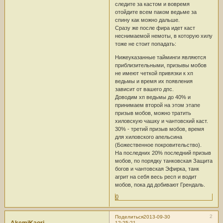
следите за кастом и вовремя
отойдите всем паком ведьме за
спину как можно дальше.
Сразу же после фира идет каст
неснимаемой немоты, в которую хилу
тоже не стоит попадать:
Нижеуказанные тайминги являются
приблизительными, призывы мобов
не имеют четкой привязки к хп
ведьмы и время их появления
зависит от вашего дпс.
Доводим хп ведьмы до 40% и
принимаем второй на этом этапе
призыв мобов, можно тратить
хиловскую чашку и чантовский каст.
30% - третий призыв мобов, время
для хиловского апельсина
(Божественное покровительство).
На последних 20% последний призыв
мобов, по порядку танковская Защита
богов и чантовская Эфирка, танк
агрит на себя весь респ и водит
мобов, пока дд добивают Грендаль.
0
2
Поделиться
2013-09-30
12:25:21