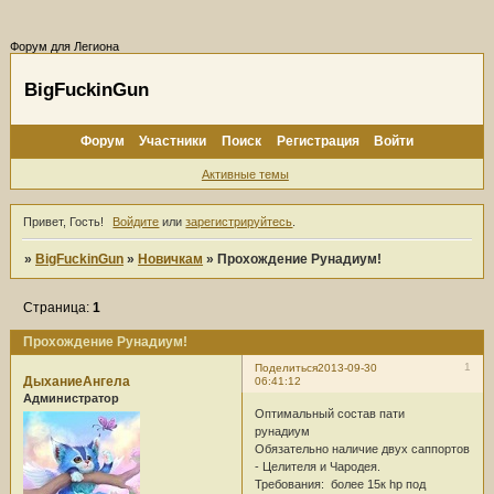
Форум для Легиона
BigFuckinGun
Форум
Участники
Поиск
Регистрация
Войти
Активные темы
Привет, Гость!
Войдите
или
зарегистрируйтесь
.
»
BigFuckinGun
»
Новичкам
»
Прохождение Рунадиум!
Страница:
1
Прохождение Рунадиум!
1
Поделиться
2013-09-30
ДыханиеАнгела
06:41:12
Администратор
Оптимальный состав пати
рунадиум
Обязательно наличие двух саппортов
- Целителя и Чародея.
Требования: более 15к hp под