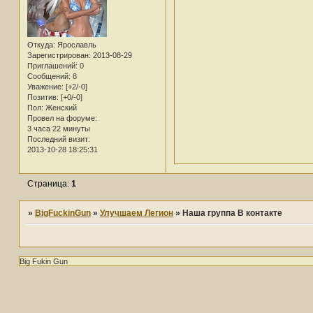
Откуда:
Ярославль
Зарегистрирован
: 2013-08-29
Приглашений:
0
Сообщений:
8
Уважение:
[+2/-0]
Позитив:
[+0/-0]
Пол:
Женский
Провел на форуме:
3 часа 22 минуты
Последний визит:
2013-10-28 18:25:31
Страница:
1
»
BigFuckinGun
»
Улучшаем Легион
»
Наша группа В контакте
Big Fukin Gun