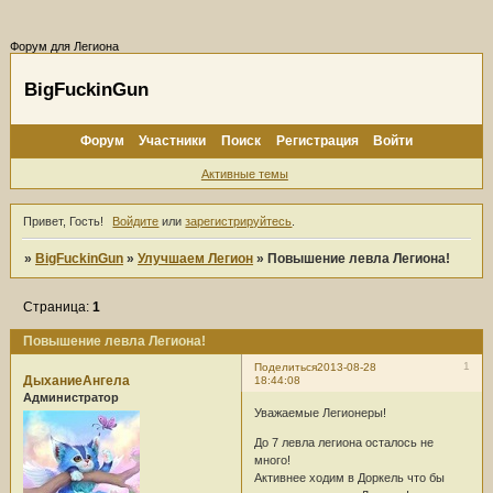
Форум для Легиона
BigFuckinGun
Форум
Участники
Поиск
Регистрация
Войти
Активные темы
Привет, Гость!
Войдите
или
зарегистрируйтесь
.
»
BigFuckinGun
»
Улучшаем Легион
»
Повышение левла Легиона!
Страница:
1
Повышение левла Легиона!
1
Поделиться
2013-08-28
ДыханиеАнгела
18:44:08
Администратор
Уважаемые Легионеры!
До 7 левла легиона осталось не
много!
Активнее ходим в Доркель что бы