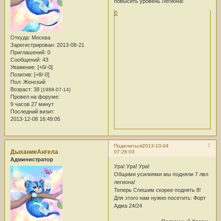
повысить уровень Легиона!
0
Откуда:
Москва
Зарегистрирован
: 2013-08-21
Приглашений:
0
Сообщений:
43
Уважение:
[+0/-0]
Позитив:
[+8/-0]
Пол:
Женский
Возраст:
38
[1988-07-14]
Провел на форуме:
9 часов 27 минут
Последний визит:
2013-12-08 16:49:05
2
Поделиться
2013-10-04
ДыханиеАнгела
07:26:03
Администратор
Ура! Ура! Ура!
Общими усилиями мы подняли 7 лвл
легиона!
Теперь Спешим скорее поднять 8!
Для этого нам нужно посетить: Форт
Адма 24/24